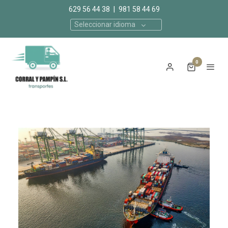
629 56 44 38
|
981 58 44 69
Seleccionar idioma
0